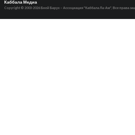
Каббала Медиа
Copyright © 2003-2026
Бней Барух – Ассоциация "Каббала Ла-Ам", Все права з