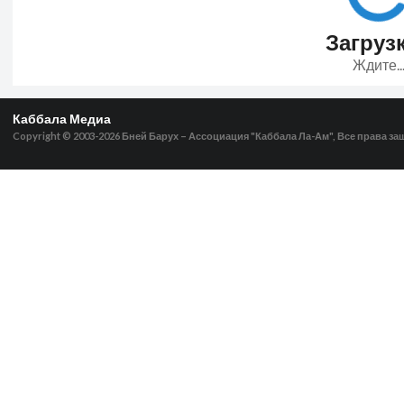
Загрузка
Ждите..
Каббала Медиа
Copyright © 2003-2026
Бней Барух – Ассоциация "Каббала Ла-Ам", Все права з