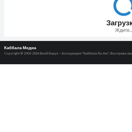
Загрузка
Ждите..
Каббала Медиа
Copyright © 2003-2026
Бней Барух – Ассоциация "Каббала Ла-Ам", Все права з