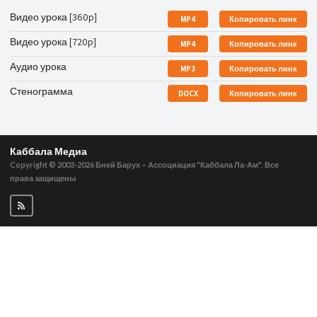
Видео урока [360p]
MP4
Копировать линк
Видео урока [720p]
MP4
Копировать линк
Аудио урока
MP3
Копировать линк
Стенограмма
DOCX
Копировать линк
Каббала Медиа
Copyright © 2003-2026
Бней Барух – Ассоциация "Каббала Ла-Ам", Все
права защищены