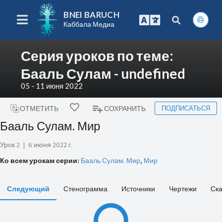
BNEI BARUCH
Каббала Медиа
Серия уроков по теме:
Бааль Сулам - undefined
05 - 11 июня 2022
ПОДПИСАТЬСЯ
ОТМЕТИТЬ
СОХРАНИТЬ
Бааль Сулам. Мир
Урок 2
|
6 июня 2022 г.
Ко всем урокам серии:
Бааль Сулам. Мир
,
Мир
Следующий
Стенограмма
Источники
Чертежи
Ска