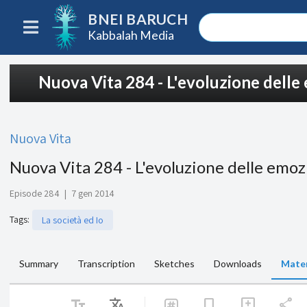
BNEI BARUCH
Kabbalah Media
Nuova Vita 284 - L'evoluzione delle
Nuova Vita
Nuova Vita 284 - L'evoluzione delle emoz
Episode 284
|
7 gen 2014
Tags
:
La società ed Io
Summary
Transcription
Sketches
Downloads
Mater
text_fields
Translate
share
bookmark
add_comment