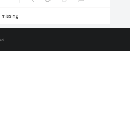
s missing
ati