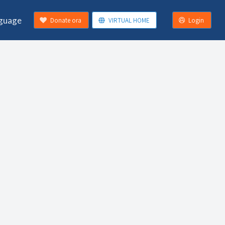
guage
Donate ora
VIRTUAL HOME
Login