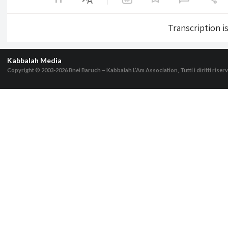
Transcription i
Kabbalah Media
Copyright © 2003-2026
Bnei Baruch – Kabbalah L’Am Association, Tutti i diritti riserv