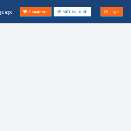
guage
Donate ora
VIRTUAL HOME
Login