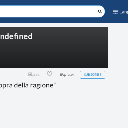
Lan
 undefined
SUBSCRIBE
TAG
SAVE
sopra della ragione"