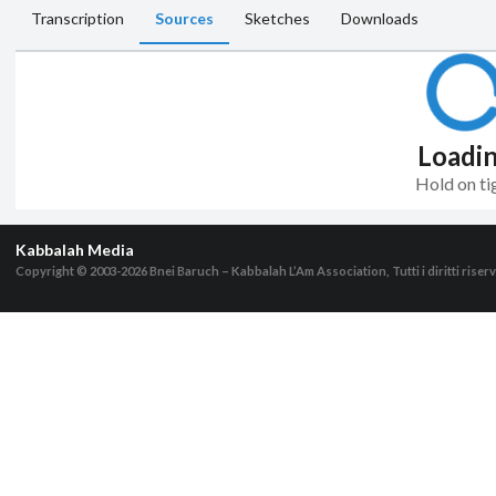
Transcription
Sources
Sketches
Downloads
Loadi
Hold on ti
Kabbalah Media
Copyright © 2003-2026
Bnei Baruch – Kabbalah L’Am Association, Tutti i diritti riserv