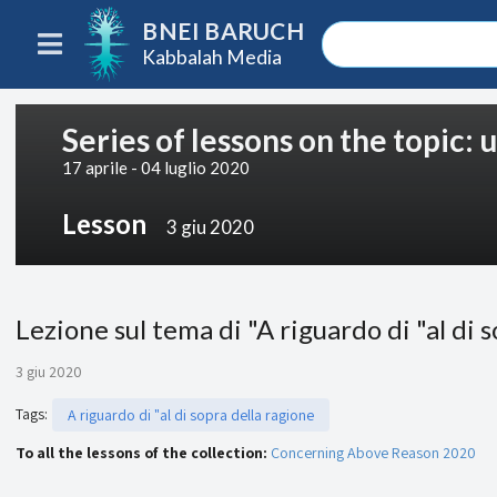
BNEI BARUCH
Kabbalah Media
Series of lessons on the topic:
17 aprile - 04 luglio 2020
Lesson
3 giu 2020
Lezione sul tema di "A riguardo di "al di 
3 giu 2020
Tags
:
A riguardo di "al di sopra della ragione
To all the lessons of the collection:
Concerning Above Reason 2020