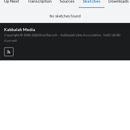
Up Next
Transcription
Sources
Sketches
Downloads
No sketches found
Kabbalah Media
Copyright © 2003-2026
Bnei Baruch – Kabbalah L’Am Association, Tutti i diritti
riservati