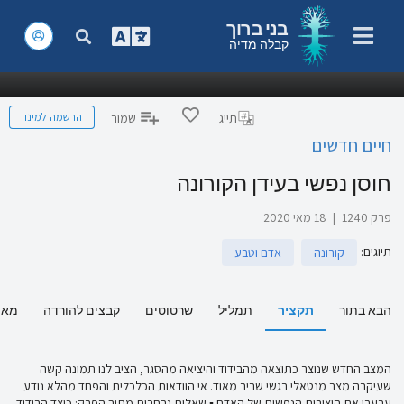
בני ברוך
קבלה מדיה
הרשמה למינוי
תייג
שמור
חיים חדשים
חוסן נפשי בעידן הקורונה
פרק 1240
|
18 מאי 2020
תיוגים
:
קורונה
אדם וטבע
הבא בתור
תקציר
תמליל
שרטוטים
קבצים להורדה
מאמ
המצב החדש שנוצר כתוצאה מהבידוד והיציאה מהסגר, הציב לנו תמונה קשה
שעיקרה מצב מנטאלי רגשי שביר מאוד. אי הוודאות הכלכלית והפחד מהלא נודע
ערערו את היציבות הנפשית של האדם ▪ שאלות נבחרות מתוך הפרק: כיצד הבידוד