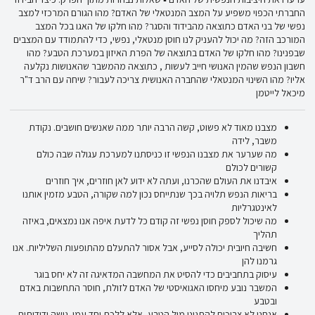
החברתי הכפוי משפיע על המצב המנטאלי של האדם? מהו הגורם המרכזי למצב
נפשי של בני האדם כתוצאה מהבידוד והסגר? מהו חלקו של האגו בכל המצב
המורכב הזה? מה יכול להעניק לנו חוסן מנטאלי, נפשי, כדי להתמודד עם המצבים
שבפנינו? מהו חלקו של האדם בתוצאה של הפרת האיזון במערכת הטבע? מהו
חשבון הנפש שהמין האנושי חייב לעשות , כתוצאה מהמשבר שהאנושות נקלעה
אליו? מהו השינוי המנטאלי שהחברה האנושית צריכה לעבור? שיחה עם הרב ד"ר
מיכאל לייטמן
מצבנו מאוד לא פשוט, קשה הרבה יותר ממה שאנשים חושבים. נקודת
משבר, לידה
מה שערער את מצבנו הנפשי זו כניסתנו למערכת עגולה שבה כולם
קשורים לכולם
איבדנו את העולם שהכרנו, ועתה לא ידוע לאן חוזרים, איך חוזרים
בריאות הנפש תלויה בכך שנתייחס נכון למה שקורה, הטבע מזמין אותנו
לאינטגרליות
מה שיכול לספק חוסן נפשי זה קודם כל לדעת איפה אנו נמצאים, באיזה
תהליך
חשיבה חיובית יכולה לסייע, אבל אסור להתעלם מהתופעות השליליות. אנו
גרמנו להן
עיסוק בתחביבים כדי להסיט את המחשבה המדאיגה זה לא יחס בוגר
המשבר נובע מיחסו האגואיסטי של האדם לזולת, חוסר התחשבות באדם
ובטבע
אנחנו לא צריכים להתגונן מול הטבע, אלא ללכת יחד עמו. גישה ידידותית