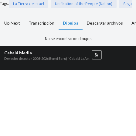
Tags
:
La Tierra de Israel
Unification of the People (Nation)
Segurid
Up Next
Transcripción
Dibujos
Descargar archivos
Ar
No se encontraron dibujos
Cabalá Media
Derecho de autor 2003-2026
Benei Baruj ‘ Cabalá LaAm