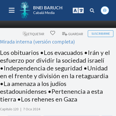
BNEI BARUCH
Cabalá Media
SUSCRIBIRME
ETIQUETAR
GUARDAR
Mirada interna (versión completa)
Los obituarios •Los evacuados •Irán y el
esfuerzo por dividir la sociedad israelí
•Independencia de seguridad •Unidad
en el frente y división en la retaguardia
•La amenaza a los judíos
estadounidenses •Pertenencia a esta
tierra •Los rehenes en Gaza
Capitulo 120
|
7 Oca 2024