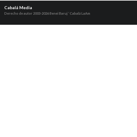
Cabalá Media
Derecho de autor 2003-2026
Benei Baruj ‘ Cabalá LaAm