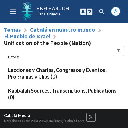
BNEI BARUCH
Cabalá Media
Temas
Cabalá en nuestro mundo
El Pueblo de Israel
Unification of the People (Nation)
Filtros
:
Lecciones y Charlas, Congresos y Eventos,
Programas y Clips (0)
Kabbalah Sources, Transcriptions, Publications
(0)
Cabalá Media
Derecho de autor 2003-2026
Benei Baruj ‘ Cabalá LaAm