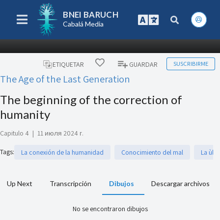
BNEI BARUCH
Cabalá Media
SUSCRIBIRME
ETIQUETAR
GUARDAR
The Age of the Last Generation
The beginning of the correction of
humanity
Capitulo 4
|
11 июля 2024 г.
Tags
:
La conexión de la humanidad
Conocimiento del mal
La ùlt
Up Next
Transcripción
Dibujos
Descargar archivos
No se encontraron dibujos