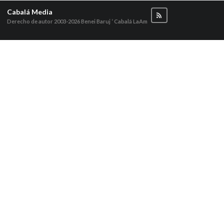
Cabalá Media
Derecho de autor 2003-2026
Benei Baruj ‘ Cabalá LaAm