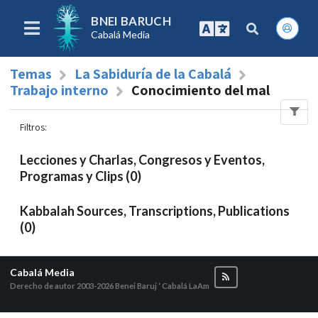
BNEI BARUCH
Cabalá Media
Temas
La Sabiduría de la Cabalá
Trabajo interno
Conocimiento del mal
Filtros
:
Lecciones y Charlas, Congresos y Eventos,
Programas y Clips (0)
Kabbalah Sources, Transcriptions, Publications
(0)
Cabalá Media
Derecho de autor 2003-2026
Benei Baruj ‘ Cabalá LaAm