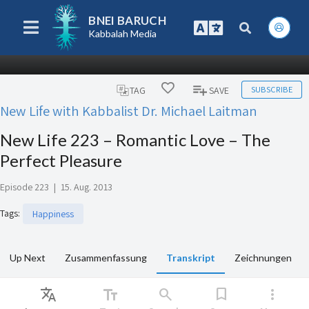
BNEI BARUCH
Kabbalah Media
SUBSCRIBE
TAG
SAVE
New Life with Kabbalist Dr. Michael Laitman
New Life 223 – Romantic Love – The
Perfect Pleasure
Episode 223
|
15. Aug. 2013
Tags
:
Happiness
Up Next
Zusammenfassung
Transkript
Zeichnungen
Translate
text_fields
search
bookmark
more_vert