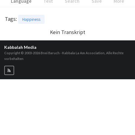
Language
Text
Search
Save
More
Tags
:
Happiness
Kein Transkript
Kabbalah Media
Copyright © 2003-2026
Bnei Baruch - Kabbala La Am Association, Alle Rechte
vorbehalten