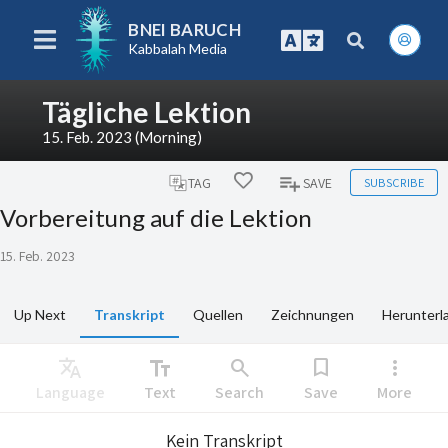
BNEI BARUCH
Kabbalah Media
Tägliche Lektion
15. Feb. 2023 (Morning)
SUBSCRIBE
TAG
SAVE
Vorbereitung auf die Lektion
15. Feb. 2023
Up Next
Transkript
Quellen
Zeichnungen
Herunterl
Translate
text_fields
search
bookmark
more_vert
Language
Text
Search
Save
More
Kein Transkript