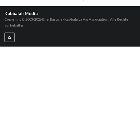
Kabbalah Media
Copyright © 2003-2026
Bnei Baruch - Kabbala La Am Association, Alle Rechte
vorbehalten