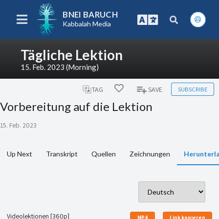
BNEI BARUCH
Kabbalah Media
Tägliche Lektion
15. Feb. 2023 (Morning)
SUBSCRIBE
TAG
SAVE
Vorbereitung auf die Lektion
15. Feb. 2023
Up Next
Transkript
Quellen
Zeichnungen
Herunterl
Videolektionen [360p]
MP4
Link kopieren