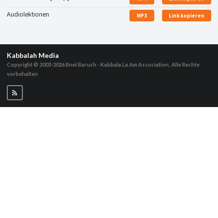
Audiolektionen
MP3
Link kopieren
Kabbalah Media
Copyright © 2003-2026
Bnei Baruch - Kabbala La Am Association, Alle Rechte
vorbehalten