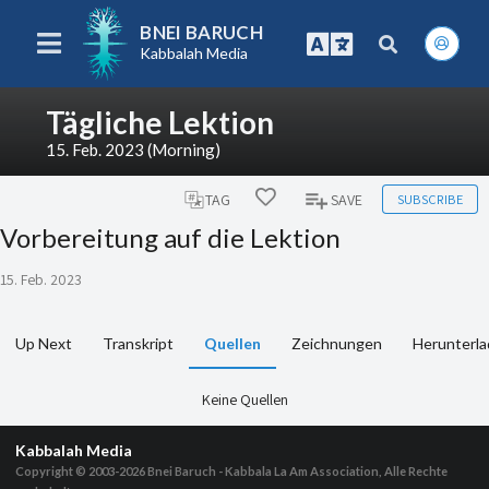
BNEI BARUCH
Kabbalah Media
Tägliche Lektion
15. Feb. 2023 (Morning)
SUBSCRIBE
TAG
SAVE
Vorbereitung auf die Lektion
15. Feb. 2023
Up Next
Transkript
Quellen
Zeichnungen
Herunterl
Keine Quellen
Kabbalah Media
Copyright © 2003-2026
Bnei Baruch - Kabbala La Am Association, Alle Rechte