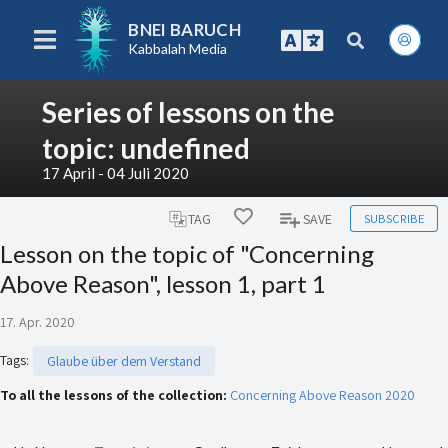
BNEI BARUCH
Kabbalah Media
Series of lessons on the
topic: undefined
17 April - 04 Juli 2020
SUBSCRIBE
TAG
SAVE
Lesson on the topic of "Concerning
Above Reason", lesson 1, part 1
17. Apr. 2020
Tags
:
Glaube über dem Verstand
To all the lessons of the collection:
Concerning Above Reason 2020