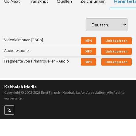
Up Next
Transkript
Quellen
Zeichnungen
Herunterl
Videolektionen [360p]
MP4
Link kopieren
Audiolektionen
MP3
Link kopieren
Fragmente von Primärquellen - Audio
MP3
Link kopieren
Kabbalah Media
Copyright © 2003-2026
Bnei Baruch - Kabbala La Am Association, Alle Rechte
vorbehalten