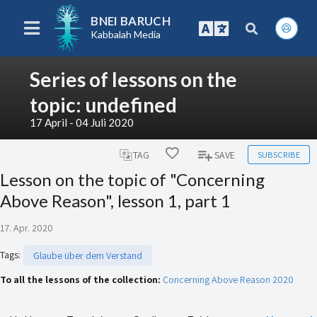
BNEI BARUCH
Kabbalah Media
Series of lessons on the
topic: undefined
17 April - 04 Juli 2020
SUBSCRIBE
TAG
SAVE
Lesson on the topic of "Concerning
Above Reason", lesson 1, part 1
17. Apr. 2020
Tags
:
Glaube über dem Verstand
To all the lessons of the collection:
Concerning Above Reason 2020