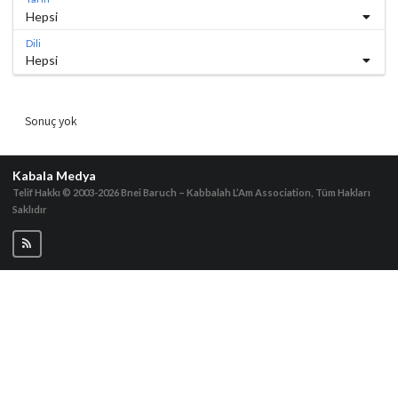
Hepsi
Dili
Hepsi
Sonuç yok
Kabala Medya
Telif Hakkı © 2003-2026
Bnei Baruch – Kabbalah L’Am Association, Tüm Hakları
Saklıdır