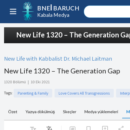
BNEI BARUCH
Kabala Medya
New Life 1320 – The Generation Ga
New Life with Kabbalist Dr. Michael Laitman
New Life 1320 – The Generation Gap
1320 Bölümü
|
10 Eki 2021
Tags
:
Parenting & Family
Love Covers All Transgressions
Inter
Özet
Yazıya dökülmüş
Skeçler
Medya yüklemeleri
M
text_fields
Translate
share
bookmark
add_comment