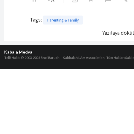
Tags
:
Parenting & Family
Yazılaya dökü
Kabala Medya
Telif Hakkı © 2003-2026
Bnei Baruch – Kabbalah L’Am Association, Tüm Hakları Saklıd