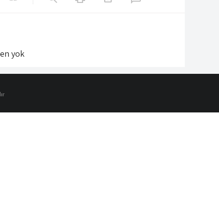
len yok
ır