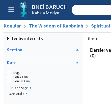
BNEI BARUCH
Kabala Medya
Konular
The Wisdom of Kabbalah
Spiritua
Filter by interests
Filtreler
:
Section
Dersler ve
(0)
Date
Bugün
Son 7 Gün
Son 30 Gün
Bir Tarih Seçin
Özel Aralık