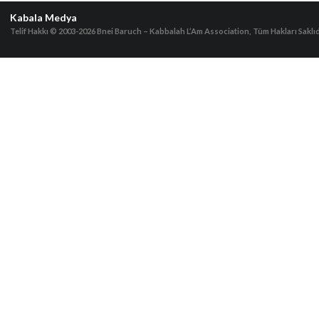
Kabala Medya
Telif Hakkı © 2003-2026
Bnei Baruch – Kabbalah L’Am Association, Tüm Hakları Saklıd