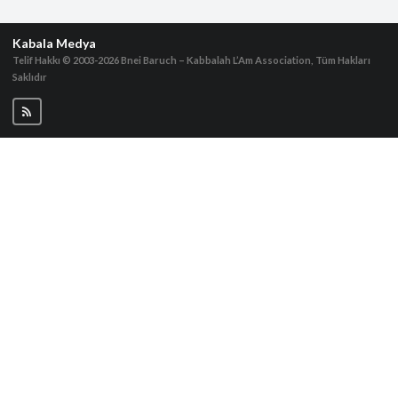
Kabala Medya
Telif Hakkı © 2003-2026
Bnei Baruch – Kabbalah L’Am Association, Tüm Hakları
Saklıdır