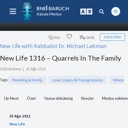
BNEI BARUCH
Kabala Medya
SUBSCRIBE
TAG
SAVE
New Life with Kabbalist Dr. Michael Laitman
New Life 1316 – Quarrels In The Family
1316 Bölümü
|
15 Ağu 2021
Tags
:
Parenting & Family
Love Covers All Transgressions
Interper
Up Next
Özet
Yazıya dökülmüş
Skeçler
Medya yükleme
15 Ağu 2021
New Life