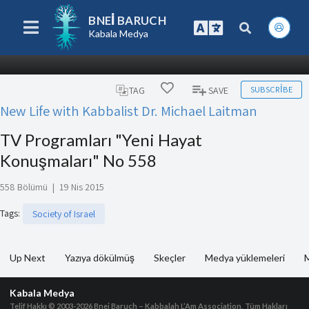
BNEI BARUCH
Kabala Medya
SUBSCRIBE
TAG
SAVE
New Life with Kabbalist Dr. Michael Laitman
TV Programları "Yeni Hayat
Konuşmaları" No 558
558 Bölümü
|
19 Nis 2015
Tags
:
Society of Israel
Up Next
Yazıya dökülmüş
Skeçler
Medya yüklemeleri
M
Kabala Medya
Telif Hakkı © 2003-2026
Bnei Baruch – Kabbalah L’Am Association, Tüm Hakları