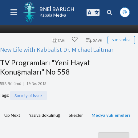
BNEI BARUCH
Kabala Medya
SUBSCRIBE
TAG
SAVE
New Life with Kabbalist Dr. Michael Laitman
TV Programları "Yeni Hayat
Konuşmaları" No 558
558 Bölümü
|
19 Nis 2015
Tags
:
Society of Israel
Up Next
Yazıya dökülmüş
Skeçler
Medya yüklemeleri