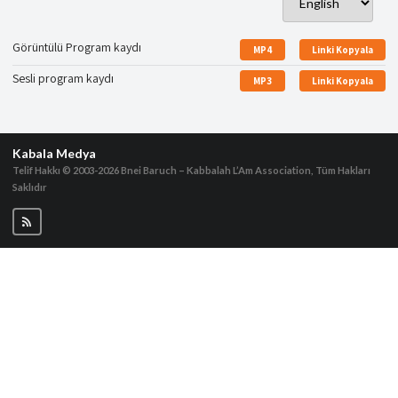
Görüntülü Program kaydı
MP4
Linki Kopyala
Sesli program kaydı
MP3
Linki Kopyala
Kabala Medya
Telif Hakkı © 2003-2026
Bnei Baruch – Kabbalah L’Am Association, Tüm Hakları
Saklıdır