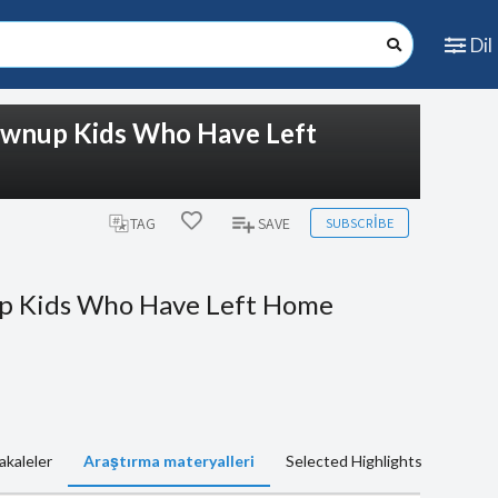
Dil
ownup Kids Who Have Left
SUBSCRIBE
TAG
SAVE
up Kids Who Have Left Home
akaleler
Araştırma materyalleri
Selected Highlights