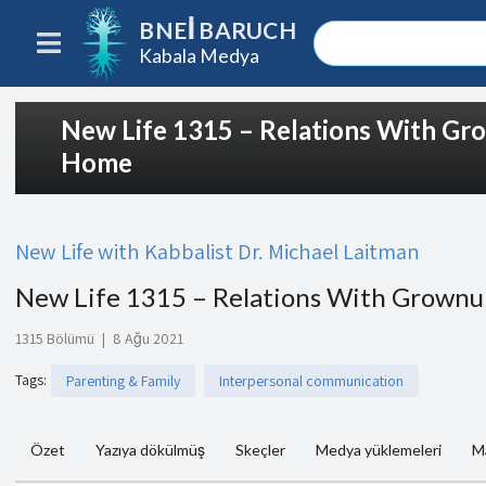
BNEI BARUCH
Kabala Medya
New Life 1315 – Relations With Gr
Home
New Life with Kabbalist Dr. Michael Laitman
New Life 1315 – Relations With Grown
1315 Bölümü
|
8 Ağu 2021
Tags
:
Parenting & Family
Interpersonal communication
Özet
Yazıya dökülmüş
Skeçler
Medya yüklemeleri
M