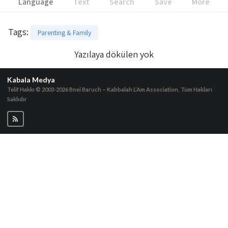
Language
Text
Search
Save
More
Tags
:
Parenting & Family
Yazılaya dökülen yok
Kabala Medya
Telif Hakkı © 2003-2026
Bnei Baruch – Kabbalah L’Am Association, Tüm Hakları
Saklıdır