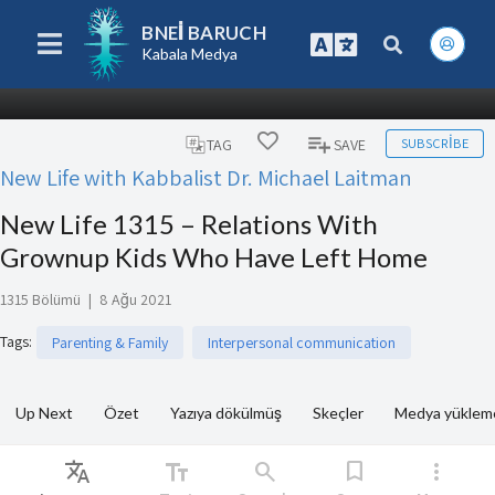
BNEI BARUCH
Kabala Medya
SUBSCRIBE
TAG
SAVE
New Life with Kabbalist Dr. Michael Laitman
New Life 1315 – Relations With
Grownup Kids Who Have Left Home
1315 Bölümü
|
8 Ağu 2021
Tags
:
Parenting & Family
Interpersonal communication
Up Next
Özet
Yazıya dökülmüş
Skeçler
Medya yükleme
Translate
text_fields
search
bookmark
more_vert