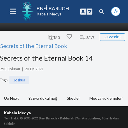
BNEI BARUCH
Kabala Medya
SUBSCRIBE
TAG
SAVE
Secrets of the Eternal Book
Secrets of the Eternal Book 14
290 Bölümü
|
20 Eyl 2021
Tags
:
Joshua
Up Next
Yazıya dökülmüş
Skeçler
Medya yüklemeleri
Kabala Medya
Telif Hakkı © 2003-2026
Bnei Baruch – Kabbalah L’Am Association, Tüm Hakları
Saklıdır