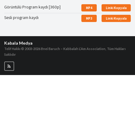
Görüntülü Program kaydı [360p]
MP4
Linki Kopyala
Sesli program kaydı
MP3
Linki Kopyala
Kabala Medya
Telif Hakkı © 2003-2026
Bnei Baruch – Kabbalah L’Am Association, Tüm Hakları
Saklıdır