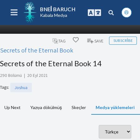
BNEI BARUCH
Kabala Medya
SUBSCRIBE
TAG
SAVE
Secrets of the Eternal Book
Secrets of the Eternal Book 14
290 Bölümü
|
20 Eyl 2021
Tags
:
Joshua
Up Next
Yazıya dökülmüş
Skeçler
Medya yüklemeleri