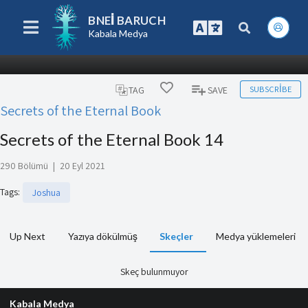
BNEI BARUCH
Kabala Medya
SUBSCRIBE
TAG
SAVE
Secrets of the Eternal Book
Secrets of the Eternal Book 14
290 Bölümü
|
20 Eyl 2021
Tags
:
Joshua
Up Next
Yazıya dökülmüş
Skeçler
Medya yüklemeleri
Skeç bulunmuyor
Kabala Medya