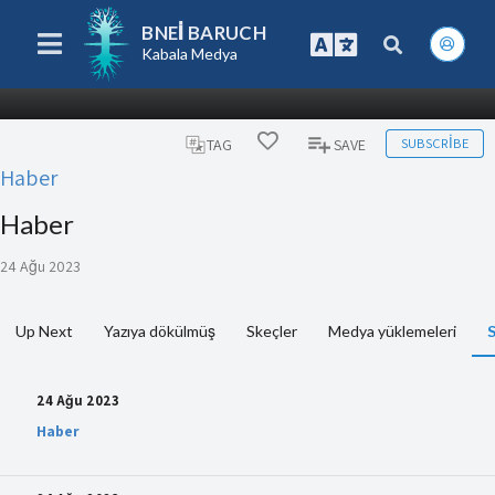
BNEI BARUCH
Kabala Medya
SUBSCRIBE
TAG
SAVE
Haber
Haber
24 Ağu 2023
Up Next
Yazıya dökülmüş
Skeçler
Medya yüklemeleri
S
24 Ağu 2023
Haber