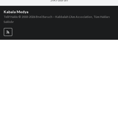
Kabala Medya
Telif Hakkı © 2003-2026
Bnei Baruch – Kabbalah L’Am Association, Tüm Hakları
Saklıdır