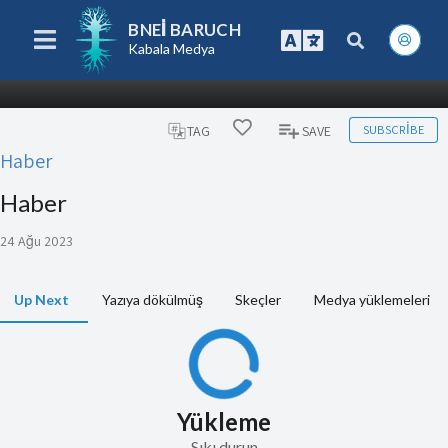
BNEI BARUCH
Kabala Medya
SUBSCRIBE
TAG
SAVE
Haber
Haber
24 Ağu 2023
Up Next
Yazıya dökülmüş
Skeçler
Medya yüklemeleri
Yükleme
Sıkı durun