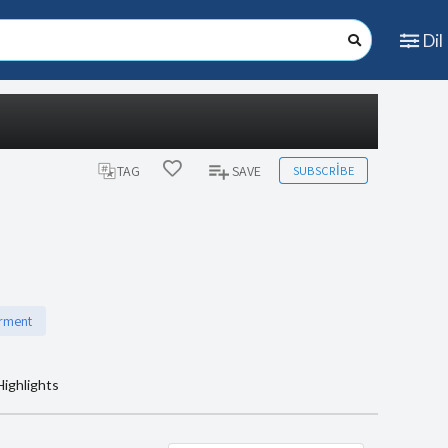
Dil
SUBSCRIBE
TAG
SAVE
rment
Highlights