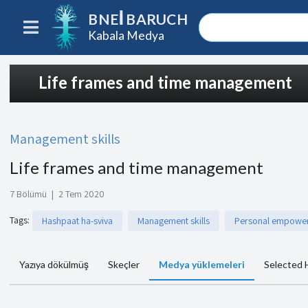
BNEI BARUCH
Kabala Medya
Life frames and time management
Management skills
Life frames and time management
7 Bölümü
|
2 Tem 2020
Tags
:
Hashpaat ha-sviva
Management skills
Personal empowe
Yazıya dökülmüş
Skeçler
Medya yüklemeleri
Selected 