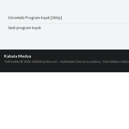
Görüntülü Program kaydı [360p]
Sesli program kaydı
Kabala Medya
Telif Hakkı © 2003-2026
Bnei Baruch – Kabbalah L’Am Association, Tüm Hakları Saklıd