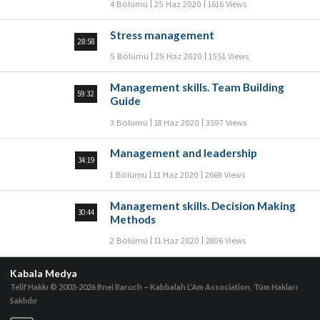
4 Bölümü
25 Haz 2020
1616 Views
Stress management
28:58
5 Bölümü
25 Haz 2020
1551 Views
Management skills. Team Building
59:32
Guide
3 Bölümü
18 Haz 2020
3597 Views
Management and leadership
34:19
1 Bölümü
11 Haz 2020
2669 Views
Management skills. Decision Making
30:44
Methods
2 Bölümü
11 Haz 2020
2806 Views
Kabala Medya
Telif Hakkı © 2003-2026
Bnei Baruch – Kabbalah L’Am Association, Tüm Hakları
Saklıdır