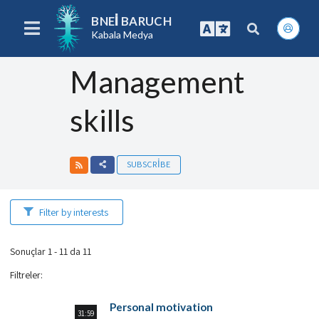
BNEI BARUCH
Kabala Medya
Management
skills
SUBSCRIBE
Filter by interests
Sonuçlar 1 - 11 da 11
Filtreler
:
Personal motivation
31:59