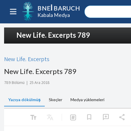
BNEI BARUCH
Kabala Medya
New Life. Excerpts 789
New Life. Excerpts
New Life. Excerpts 789
789 Bölümü
|
25 Ara 2018
Yazıya dökülmüş
Skeçler
Medya yüklemeleri
text_fields
Translate
share
bookmark
add_comment