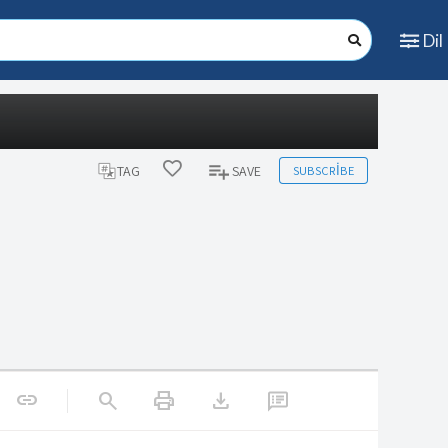
Dil
SUBSCRIBE
TAG
SAVE
print
download
link
search