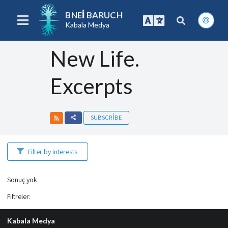
BNEI BARUCH
Kabala Medya
New Life.
Excerpts
SUBSCRIBE
Filter by interests
Sonuç yok
Filtreler
:
Kabala Medya