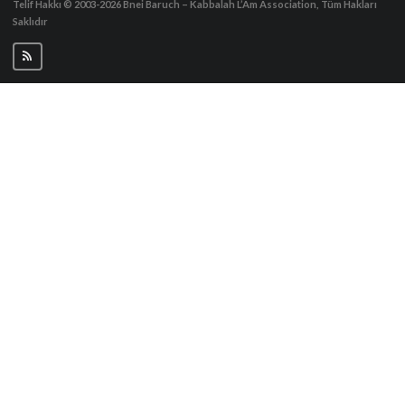
Telif Hakkı © 2003-2026
Bnei Baruch – Kabbalah L’Am Association, Tüm Hakları
Saklıdır