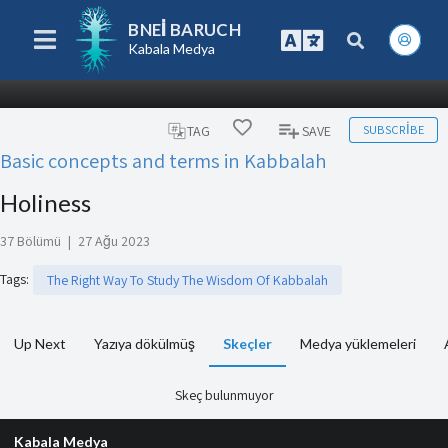
BNEI BARUCH
Kabala Medya
SUBSCRIBE
TAG
SAVE
Basic concepts and terms in Kabbalah
Holiness
37 Bölümü
|
27 Ağu 2023
Tags
:
The Right Way To Study The Wisdom Of Kabbalah
Up Next
Yazıya dökülmüş
Skeçler
Medya yüklemeleri
Skeç bulunmuyor
Kabala Medya