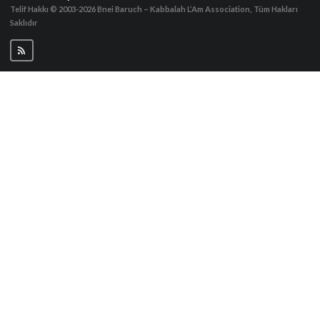
Telif Hakkı © 2003-2026
Bnei Baruch – Kabbalah L’Am Association, Tüm Hakları
Saklıdır