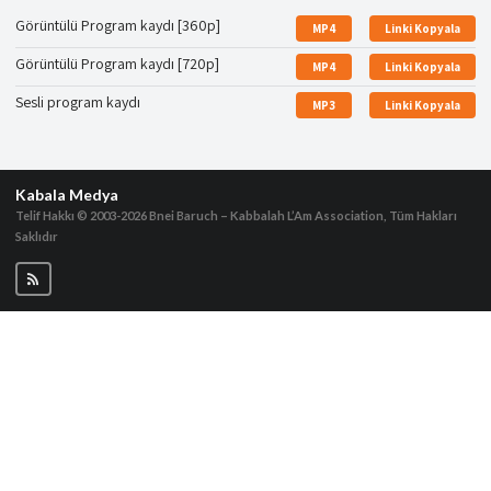
Görüntülü Program kaydı [360p]
MP4
Linki Kopyala
Görüntülü Program kaydı [720p]
MP4
Linki Kopyala
Sesli program kaydı
MP3
Linki Kopyala
Kabala Medya
Telif Hakkı © 2003-2026
Bnei Baruch – Kabbalah L’Am Association, Tüm Hakları
Saklıdır