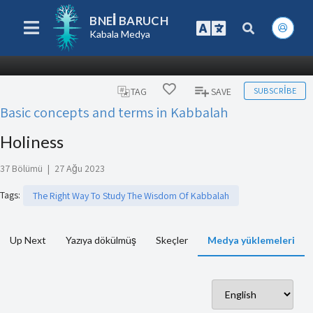
BNEI BARUCH
Kabala Medya
SUBSCRIBE
TAG
SAVE
Basic concepts and terms in Kabbalah
Holiness
37 Bölümü
|
27 Ağu 2023
Tags
:
The Right Way To Study The Wisdom Of Kabbalah
Up Next
Yazıya dökülmüş
Skeçler
Medya yüklemeleri