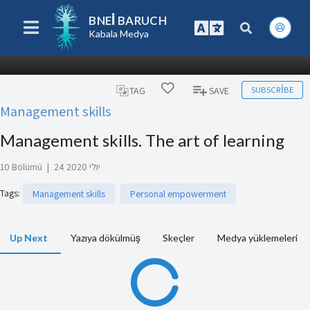
BNEI BARUCH
Kabala Medya
SUBSCRIBE
TAG
SAVE
Management skills
Management skills. The art of learning
10 Bölümü
|
24 יולי 2020
Tags
:
Management skills
Personal empowerment
Up Next
Yazıya dökülmüş
Skeçler
Medya yüklemeleri