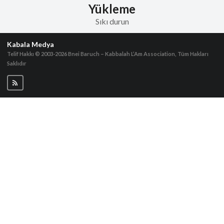
Yükleme
Sıkı durun
Kabala Medya
Telif Hakkı © 2003-2026
Bnei Baruch – Kabbalah L’Am Association, Tüm Hakları
Saklıdır