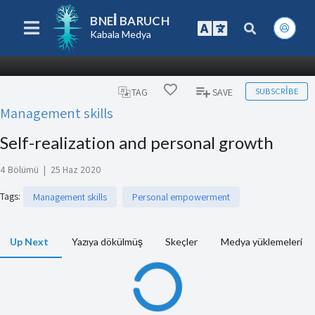
BNEI BARUCH
Kabala Medya
SUBSCRIBE
TAG
SAVE
Management skills
Self-realization and personal growth
4 Bölümü
|
25 Haz 2020
Tags
:
Management skills
Personal empowerment
Up Next
Yazıya dökülmüş
Skeçler
Medya yüklemeleri