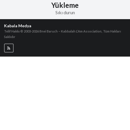
Yükleme
Sıkı durun
Kabala Medya
Telif Hakkı © 2003-2026
Bnei Baruch – Kabbalah L’Am Association, Tüm Hakları
Saklıdır