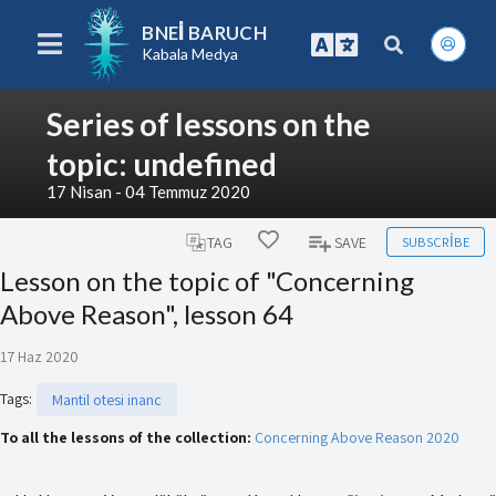
BNEI BARUCH
Kabala Medya
Series of lessons on the
topic: undefined
17 Nisan - 04 Temmuz 2020
SUBSCRIBE
TAG
SAVE
Lesson on the topic of "Concerning
Above Reason", lesson 64
17 Haz 2020
Tags
:
Mantil otesi inanc
To all the lessons of the collection:
Concerning Above Reason 2020