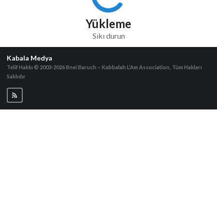
Yükleme
Sıkı durun
Kabala Medya
Telif Hakkı © 2003-2026
Bnei Baruch – Kabbalah L’Am Association, Tüm Hakları
Saklıdır