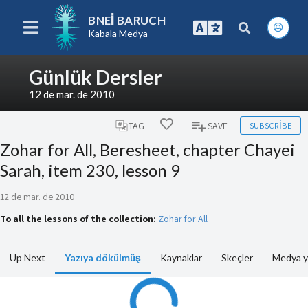
BNEI BARUCH
Kabala Medya
Günlük Dersler
12 de mar. de 2010
SUBSCRIBE
TAG
SAVE
Zohar for All, Beresheet, chapter Chayei
Sarah, item 230, lesson 9
12 de mar. de 2010
To all the lessons of the collection:
Zohar for All
Up Next
Yazıya dökülmüş
Kaynaklar
Skeçler
Medya y