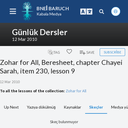
BNEI BARUCH
Kabala Medya
Günlük Dersler
12 Mar 2010
SUBSCRIBE
TAG
SAVE
Zohar for All, Beresheet, chapter Chayei
Sarah, item 230, lesson 9
12 Mar 2010
To all the lessons of the collection:
Zohar for All
Up Next
Yazıya dökülmüş
Kaynaklar
Skeçler
Medya yü
Skeç bulunmuyor