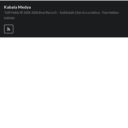
Kabala Medya
Telif Hakkı © 2003-2026
Bnei Baruch – Kabbalah L’Am Association, Tüm Hakları
Saklıdır