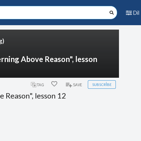
Dil
g)
erning Above Reason", lesson
SUBSCRIBE
TAG
SAVE
e Reason", lesson 12