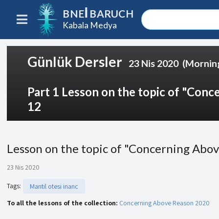
BNEI BARUCH
Kabala Medya
Günlük Dersler
23 Nis 2020
(Mornin
Part 1 Lesson on the topic of "Conc
12
Lesson on the topic of "Concerning Abov
23 Nis 2020
Tags
:
Mantil otesi inanc
To all the lessons of the collection:
Concerning Above Reason 2020