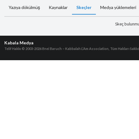
Yazıya dökülmüş
Kaynaklar
Skeçler
Medya yüklemeleri
Skeç bulunm
Kabala Medya
Telif Hakkı © 2003-2026
Bnei Baruch – Kabbalah L’Am Association, Tüm Hakları Saklıd