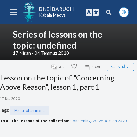
BNEI BARUCH
Kabala Medya
Series of lessons on the
topic: undefined
17 Nisan - 04 Temmuz 2020
SUBSCRIBE
TAG
SAVE
Lesson on the topic of "Concerning
Above Reason", lesson 1, part 1
17 Nis 2020
Tags
:
Mantil otesi inanc
To all the lessons of the collection:
Concerning Above Reason 2020