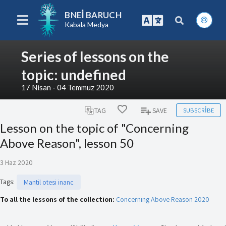
BNEI BARUCH
Kabala Medya
Series of lessons on the
topic: undefined
17 Nisan - 04 Temmuz 2020
SUBSCRIBE
TAG
SAVE
Lesson on the topic of "Concerning
Above Reason", lesson 50
3 Haz 2020
Tags
:
Mantil otesi inanc
To all the lessons of the collection:
Concerning Above Reason 2020