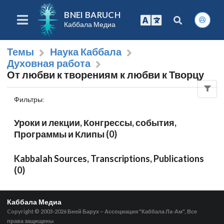
BNEI BARUCH
Каббала Медиа
Темы
Наука Каббала
Духовная работа
От любви к творениям к любви к Творцу
Фильтры
:
Уроки и лекции, Конгрессы, события,
Программы и Клипы (0)
Kabbalah Sources, Transcriptions, Publications
(0)
Каббала Медиа
Copyright © 2003-2026
Бней Барух – Ассоциация "Каббала Ла-Ам", Все
права защищены