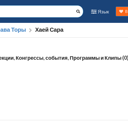
Язык
В
лава Торы
Хаей Сара
лекции, Конгрессы, события, Программы и Клипы (0