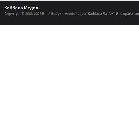
Каббала Медиа
Copyright © 2003-2026
Бней Барух – Ассоциация "Каббала Ла-Ам", Все права з