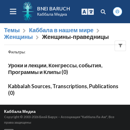
BNEI BARUCH
Каббала Медиа
Темы
Каббала в нашем мире
Женщины
Женщины-праведницы
Фильтры
:
Уроки и лекции, Конгрессы, события,
Программы и Клипы (0)
Kabbalah Sources, Transcriptions, Publications
(0)
Каббала Медиа
Copyright © 2003-2026
Бней Барух – Ассоциация "Каббала Ла-Ам", Все
права защищены